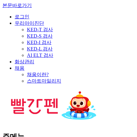
본문바로가기
로그인
우리아이진단
KED-T 검사
KED-S 검사
KED-I 검사
KED-L 검사
AI ELT 검사
화상관리
채움
채움이란?
스마트마일리지
주메뉴