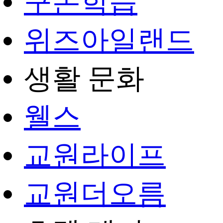
구몬학습
위즈아일랜드
생활 문화
웰스
교원라이프
교원더오름