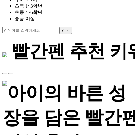
초등 1~3학년
초등 4~6학년
중등 이상
검색
빨간펜 추천 키