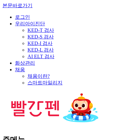
본문바로가기
로그인
우리아이진단
KED-T 검사
KED-S 검사
KED-I 검사
KED-L 검사
AI ELT 검사
화상관리
채움
채움이란?
스마트마일리지
주메뉴