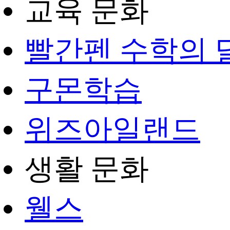
교육 문화
빨간펜 수학의 
구몬학습
위즈아일랜드
생활 문화
웰스