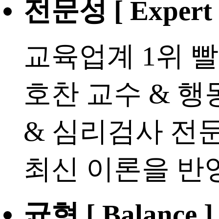
전문성 [ Expert 
교육업계 1위 
호찬 교수 & 
& 심리검사 전
최신 이론을 반
균형 [ Balance ]