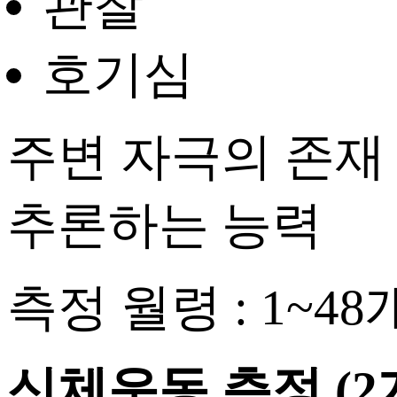
관찰
호기심
주변 자극의 존재
추론하는 능력
측정 월령 : 1~4
신체운동 측정
(