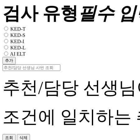
검사 유형
필수 입
KED-T
KED-S
KED-I
KED-L
AI ELT
추가
추천/담당 선생님
조건에 일치하는 
조회
삭제