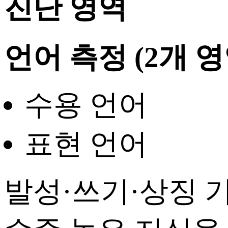
진단 영역
언어 측정
(2개 영
수용 언어
표현 언어
발성·쓰기·상징 